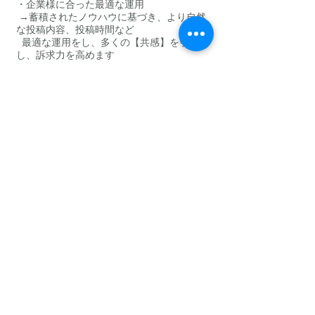
・企業様に合った最適な運用
→蓄積されたノウハウに基づき、より自然
な投稿内容、投稿時間など
最適な運用をし、多くの【共感】を引き出
し、訴求力を高めます
・ご予算とスピード感にお応えします
→直接インフルエンサーとやりとりをする
ことにより、起用人数の増加、
より影響力の高いインフルエンサーの起用
が可能です
【インフルエンサーに興味はあるが、誰を起
用するのが良いかわからない】
【施策のノウハウ/リソースが不足してい
る】
【広告的な投稿にならないか不安】
【他では金額で折り合いがつかない/効果が
薄い】
など、様々なお悩みをお気軽にご相談くださ
い。
企業様の目標やご要望にマッチする、インフ
ルエンサーをリストアップし