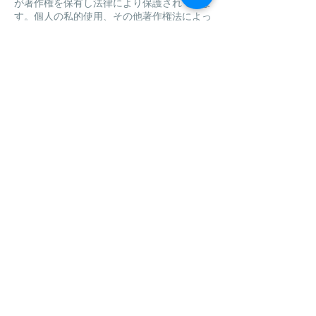
が著作権を保有し法律により保護されていま
す。個人の私的使用、その他著作権法によっ
て認められる範囲を超えて、これらの情報を
使用(複製、改変、転用、アップロード、掲
示、送信、頒布、販売、出版を含む)するこ
とは、事前に当社から許可を得ない限り禁止
します。
protection rule of law
本ホームページで掲載している写真、画像は
すべて著作権がございますので使用の際はご
連絡いただきますようお願いします。
SNSの機能でのリツイート等の一般的な使用
はその限りではありません。
当組織は個人情報保護法を遵守し、お客様の
個人情報を適法に取り扱います。
運営 JOYSTE（ジョイステ）